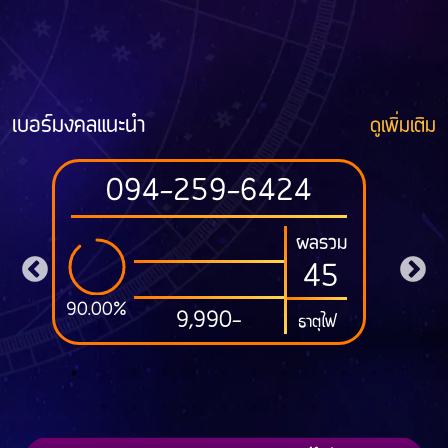
เบอร์มงคลแนะนำ
ดูเพิ่มเติม
094-259-6424
ผลรวม
45
90.00%
93
9,990-
ธาตุไฟ