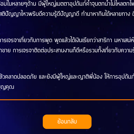
พร้อมในหลายๆด้าน มีผู้ใหญ่เมตตาอุปถัมภ์ค้ำจุนตกน้ำไม่ไหลตกไฟ
สติปัญญาไหวพริบดีความรู้ดีปัญญาดี ทำมาหากินได้หลายทาง ถือ
ารเจรจาเกี่ยวกับการพูด พูดแล้วได้เงินเรียกว่าสาริกา มหาเสน่ห
ค้าขาย การเจรจาติดต่อประสานงานก็ดีหรือรวมทั้งเกี่ยวกับความรัก
ห้แคล้วคลาดปลอดภัย และยังมีผู้ใหญ่และญาติพี่น้อง ให้การอุปถัม
บุญคุณ
ย้อนกลับ