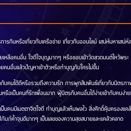
กินหรือเกี่ยวกับเครือข่าย เกี่ยวกับออนไลน์ เสน่ห์มหาเสน่ห์ส
เหลือคนอื่น ใจดีใจบุญมากๆ หรือชอบเข้าวัดสวดมนต์ไหว้พระ จึงส
คนอื่นแล้วปัญหาเข้าตัวหรือทำบุญกับใครไม่ขึ้น
้ากับคนได้ดีหรือรวมถึงความรัก การผูกสัมพันธ์เกี่ยวกับมิตรภาพก็
หรือเป็นคนที่รักเพื่อนมาก ผู้มิตรกับคนอื่นได้ง่ายเข้ากับคนง่า
เป็นคนมีเมตตาจิตใจดี ทำบุญแล้วเห็นผลไว สิ่งศักดิ์คุ้มครองแค
ุปภัมภ์ค้ำจุนดีมากๆ เป็นเลขของความสุขสบายและแคล้วคลาด